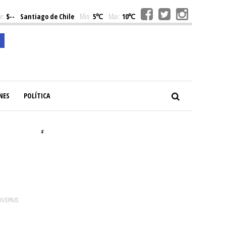
r:
$--
Santiago de Chile
Min:
5℃
Max:
10℃
NES
POLÍTICA
#
VIVEPAIS