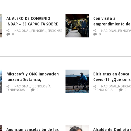
AL ALERO DE CONVENIO
Con visita a
INDAP – SE CAPACITA SOBRE
emprendimiento de
PLAGA DROSOPHILA SUZUKII
y llamado al rescate
NACIONAL
,
PRINCIPAL
,
REGIONES
NACIONAL
,
PRINCIP
historia campesina 
0
0
Nacional de INDAP 
la Semana del Turi
Microsoft y ONG Innovacien
Bicicletas en época
lanzan aDistancia,
Covid-19: ¿Qué cons
plataforma con cursos
momento de conduci
NACIONAL
,
TECNOLOGÍA
,
NACIONAL
,
NOTICIA
gratuitos online sobre
TENDENCIAS
0
TECNOLOGÍA
0
tecnología orientados a
emprendedores
Anuncian cancelación de las
Alcalde de Quillota