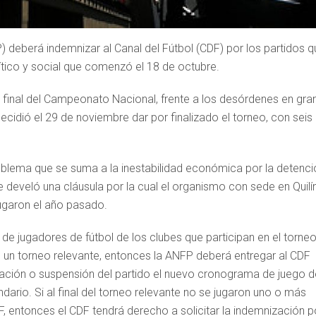
 deberá indemnizar al Canal del Fútbol (CDF) por los partidos q
lítico y social que comenzó el 18 de octubre.
ta final del Campeonato Nacional, frente a los desórdenes en gra
decidió el 29 de noviembre dar por finalizado el torneo, con seis
oblema que se suma a la inestabilidad económica por la detenci
Se develó una cláusula por la cual el organismo con sede en Quilí
jugaron el año pasado.
ga de jugadores de fútbol de los clubes que participan en el torne
 un torneo relevante, entonces la ANFP deberá entregar al CDF
celación o suspensión del partido el nuevo cronograma de juego d
dario. Si al final del torneo relevante no se jugaron uno o más
F, entonces el CDF tendrá derecho a solicitar la indemnización p