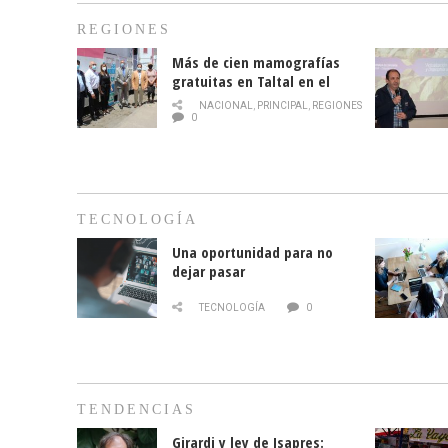
REGIONES
Más de cien mamografías
gratuitas en Taltal en el
mes de la prevención del
NACIONAL
,
PRINCIPAL
,
REGIONES
cáncer de mama
0
TECNOLOGÍA
Una oportunidad para no
dejar pasar
TECNOLOGÍA
0
TENDENCIAS
Girardi y ley de Isapres: