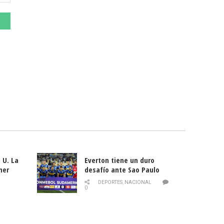
 U. La
Everton tiene un duro
mer
desafío ante Sao Paulo
ld
DEPORTES
,
NACIONAL
0