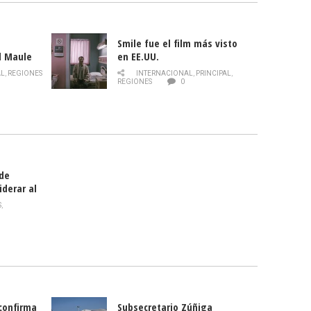
Smile fue el film más visto
l Maule
en EE.UU.
 de la
AL
,
REGIONES
INTERNACIONAL
,
PRINCIPAL
,
Director
REGIONES
0
celebra
smo
 de
iderar al
rlas?
S
,
 confirma
Subsecretario Zúñiga