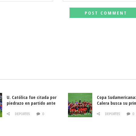
U. Católica fue citada por
Copa Sudamericana:
piedrazo en partido ante
Calera busca su pri
Deportes La Serena
triunfo ante Banfie
DEPORTES
0
DEPORTES
0