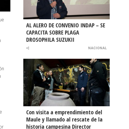
ue
AL ALERO DE CONVENIO INDAP – SE
CAPACITA SOBRE PLAGA
DROSOPHILA SUZUKII
n
NACIONAL
ón
n
o
Con visita a emprendimiento del
e
Maule y llamado al rescate de la
historia campesina Director
or