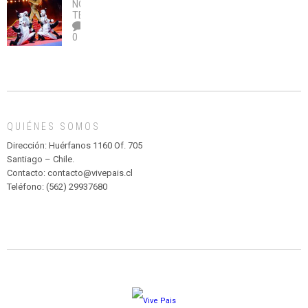
no
OBRA
coronavirus
Río
NOTICIAS
,
legalice
DE
TEATRO
el
TEATRO
0
abuso”
Y
CIRCENSE
INFANTIL
DE
MADAGASCAR
EN
EL
QUIÉNES SOMOS
PARQUE
HURATDO
Dirección: Huérfanos 1160 Of. 705
Santiago – Chile.
Contacto: contacto@vivepais.cl
Teléfono: (562) 29937680