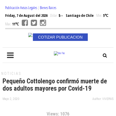
Publicación Avisos Legales
|
Bienes Raices
Friday, 7 de August del 2026
Dólar:
$--
Santiago de Chile
Min:
5℃
Max:
11℃
COTIZAR PUBLICACION
NOTICIAS
Pequeño Cottolengo confirmó muerte de
dos adultos mayores por Covid-19
Mayo 2, 2020
Author: VIVEPAIS
Views: 1076