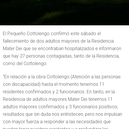
El Pequeño Cottolengo confirmó este sábado el
fallecimiento de dos adultos mayores de la Residencia
Mater Dei que se encontraban hospitalizados e informaron
que hay 27 personas contagiadas, tanto de la Residencia,
como del Cottolengo.
“En relación a la obra Cottolengo (Atención a las personas
con discapacidad) hasta el momento tenemos 11
residentes confirmados y 2 funcionarios. En tanto, en la
Residencia de adultos mayores Mater Dei tenemos 11
adultos mayores confirmados y 3 funcionarios positivos,
resultados que sin duda nos entristecen; pero nos impulsan
con mayor fuerza a responder a las necesidades que