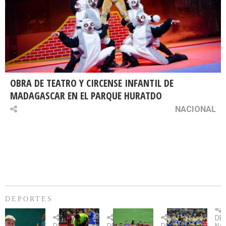
OBRA DE TEATRO Y CIRCENSE INFANTIL DE
MADAGASCAR EN EL PARQUE HURATDO
NACIONAL
DEPORTES
Billie
U.
Copa
Eve
DE
Jean
Católica
Sudamericana:
tie