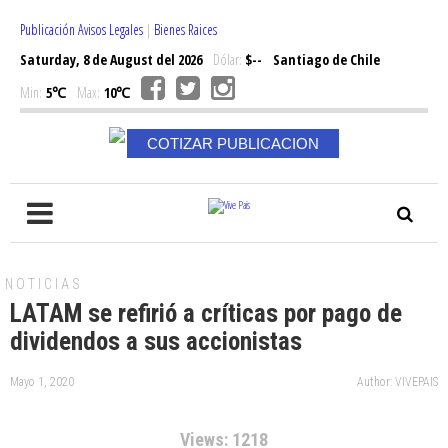
Publicación Avisos Legales
|
Bienes Raices
Saturday, 8 de August del 2026
Dólar:
$--
Santiago de Chile
Min:
5℃
Max:
10℃
COTIZAR PUBLICACION
NOTICIAS
LATAM se refirió a críticas por pago de
dividendos a sus accionistas
Mayo 1, 2020
Author: VIVEPAIS
Views: 1218