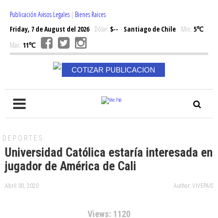
Publicación Avisos Legales
|
Bienes Raices
Friday, 7 de August del 2026
Dólar:
$--
Santiago de Chile
Min:
5℃
Max:
11℃
COTIZAR PUBLICACION
DEPORTES
Universidad Católica estaría interesada en
jugador de América de Cali
Abril 30, 2020
Author: VIVEPAIS
Views: 1120