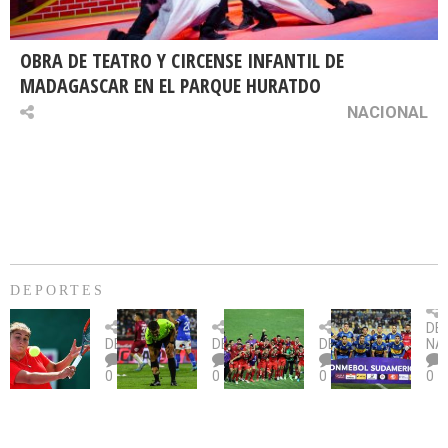
OBRA DE TEATRO Y CIRCENSE INFANTIL DE
MADAGASCAR EN EL PARQUE HURATDO
NACIONAL
DEPORTES
Billie
U.
Copa
Eve
DE
Jean
Católica
Sudamericana:
tie
DEPORTES
DEPORTES
DEPORTES
NA
King
fue
U.
un
0
0
0
0
Cup:
citada
La
dur
Chile
por
Calera
des
gana
piedrazo
busca
an
2-
en
su
Sa