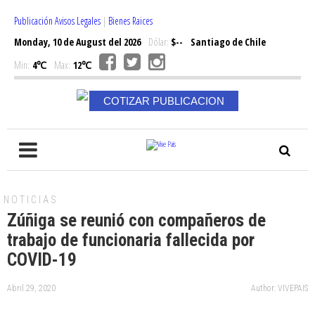
Publicación Avisos Legales
|
Bienes Raices
Monday, 10 de August del 2026
Dólar:
$--
Santiago de Chile
Min:
4℃
Max:
12℃
COTIZAR PUBLICACION
NOTICIAS
Zúñiga se reunió con compañeros de
trabajo de funcionaria fallecida por
COVID-19
Abril 29, 2020
Author: VIVEPAIS