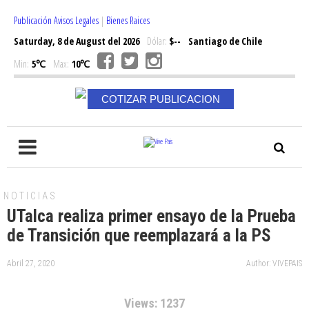
Publicación Avisos Legales
|
Bienes Raices
Saturday, 8 de August del 2026
Dólar:
$--
Santiago de Chile
Min:
5℃
Max:
10℃
COTIZAR PUBLICACION
NOTICIAS
UTalca realiza primer ensayo de la Prueba
de Transición que reemplazará a la PS
Abril 27, 2020
Author: VIVEPAIS
Views: 1237