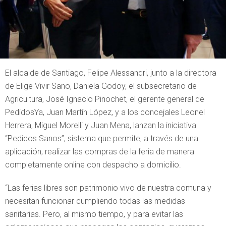
El alcalde de Santiago, Felipe Alessandri, junto a la directora
de Elige Vivir Sano, Daniela Godoy, el subsecretario de
Agricultura, José Ignacio Pinochet, el gerente general de
PedidosYa, Juan Martín López, y a los concejales Leonel
Herrera, Miguel Morelli y Juan Mena, lanzan la iniciativa
“Pedidos Sanos”, sistema que permite, a través de una
aplicación, realizar las compras de la feria de manera
completamente online con despacho a domicilio.
“Las ferias libres son patrimonio vivo de nuestra comuna y
necesitan funcionar cumpliendo todas las medidas
sanitarias. Pero, al mismo tiempo, y para evitar las