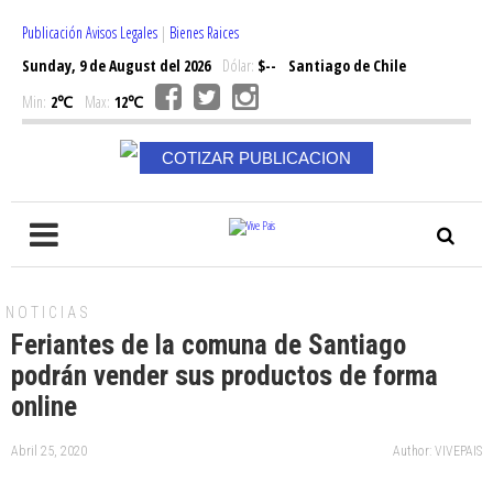
Publicación Avisos Legales
|
Bienes Raices
Sunday, 9 de August del 2026
Dólar:
$--
Santiago de Chile
Min:
2℃
Max:
12℃
COTIZAR PUBLICACION
NOTICIAS
Feriantes de la comuna de Santiago
podrán vender sus productos de forma
online
Abril 25, 2020
Author: VIVEPAIS