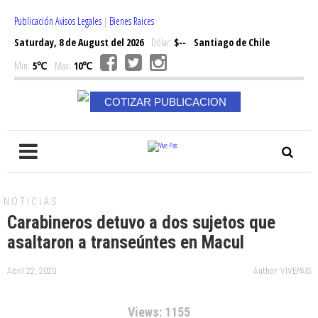
Publicación Avisos Legales
|
Bienes Raices
Saturday, 8 de August del 2026
Dólar:
$--
Santiago de Chile
Min:
5℃
Max:
10℃
COTIZAR PUBLICACION
NOTICIAS
Carabineros detuvo a dos sujetos que
asaltaron a transeúntes en Macul
Abril 22, 2020
Author: VIVEPAIS
Views: 1155