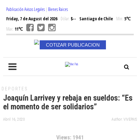
Publicación Avisos Legales
|
Bienes Raices
Friday, 7 de August del 2026
Dólar:
$--
Santiago de Chile
Min:
5℃
Max:
11℃
COTIZAR PUBLICACION
DEPORTES
Joaquín Larrivey y rebaja en sueldos: “Es
el momento de ser solidarios”
Abril 16, 2020
Author: VIVEPAIS
Views: 1941