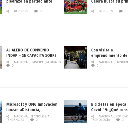
piedrazo en partido ante
Calera busca su pri
Deportes La Serena
triunfo ante Banfie
DEPORTES
0
DEPORTES
0
AL ALERO DE CONVENIO
Con visita a
INDAP – SE CAPACITA SOBRE
emprendimiento de
PLAGA DROSOPHILA SUZUKII
y llamado al rescate
NACIONAL
,
PRINCIPAL
,
REGIONES
NACIONAL
,
PRINCIP
historia campesina 
0
0
Nacional de INDAP 
la Semana del Turi
Microsoft y ONG Innovacien
Bicicletas en época
lanzan aDistancia,
Covid-19: ¿Qué cons
plataforma con cursos
momento de conduci
NACIONAL
,
TECNOLOGÍA
,
NACIONAL
,
NOTICIA
gratuitos online sobre
TENDENCIAS
0
TECNOLOGÍA
0
tecnología orientados a