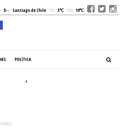
r:
$--
Santiago de Chile
Min:
5℃
Max:
10℃
NES
POLÍTICA
#
VIVEPAIS