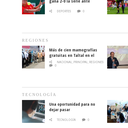
gana 2-0 la serie ante
Paraguay
DEPORTES
0
REGIONES
Más de cien mamografías
gratuitas en Taltal en el
mes de la prevención del
NACIONAL
,
PRINCIPAL
,
REGIONES
cáncer de mama
0
TECNOLOGÍA
Una oportunidad para no
dejar pasar
TECNOLOGÍA
0