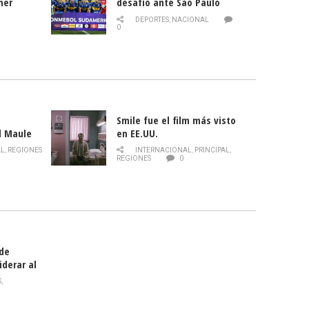
mer
desafío ante Sao Paulo
ld
DEPORTES
,
NACIONAL
0
Smile fue el film más visto
l Maule
en EE.UU.
 de la
AL
,
REGIONES
INTERNACIONAL
,
PRINCIPAL
,
Director
REGIONES
0
celebra
smo
 de
iderar al
rlas?
S
,