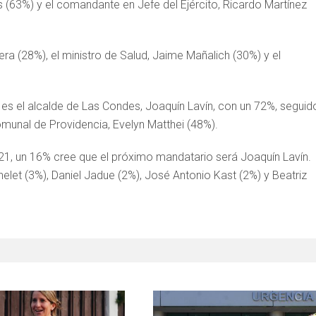
s (63%) y el comandante en Jefe del Ejército, Ricardo Martínez
ra (28%), el ministro de Salud, Jaime Mañalich (30%) y el
o es el alcalde de Las Condes, Joaquín Lavín, con un 72%, seguid
comunal de Providencia, Evelyn Matthei (48%).
21, un 16% cree que el próximo mandatario será Joaquín Lavín.
elet (3%), Daniel Jadue (2%), José Antonio Kast (2%) y Beatriz