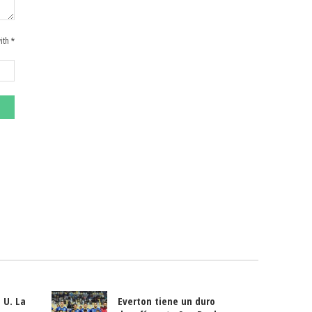
ith *
 U. La
Everton tiene un duro