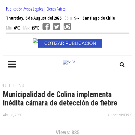
Publicación Avisos Legales
|
Bienes Raices
Thursday, 6 de August del 2026
Dólar:
$--
Santiago de Chile
Min:
6℃
Max:
15℃
COTIZAR PUBLICACION
NOTICIAS
Municipalidad de Colina implementa
inédita cámara de detección de fiebre
Abril 3, 2020
Author: VIVEPAIS
Views: 835