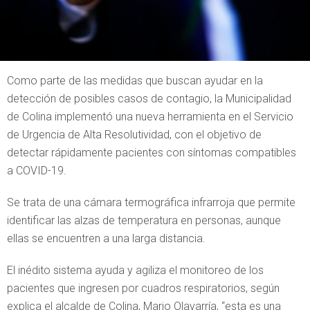
Como parte de las medidas que buscan ayudar en la
detección de posibles casos de contagio, la Municipalidad
de Colina implementó una nueva herramienta en el Servicio
de Urgencia de Alta Resolutividad, con el objetivo de
detectar rápidamente pacientes con síntomas compatibles
a COVID-19.
Se trata de una cámara termográfica infrarroja que permite
identificar las alzas de temperatura en personas, aunque
ellas se encuentren a una larga distancia.
El inédito sistema ayuda y agiliza el monitoreo de los
pacientes que ingresen por cuadros respiratorios, según
explica el alcalde de Colina, Mario Olavarría, “esta es una