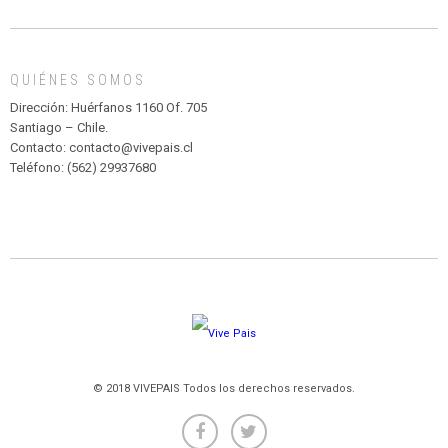
DE
MADAGASCAR
EN
EL
QUIÉNES SOMOS
PARQUE
HURATDO
Dirección: Huérfanos 1160 Of. 705
Santiago – Chile.
Contacto: contacto@vivepais.cl
Teléfono: (562) 29937680
© 2018 VIVEPAIS Todos los derechos reservados.