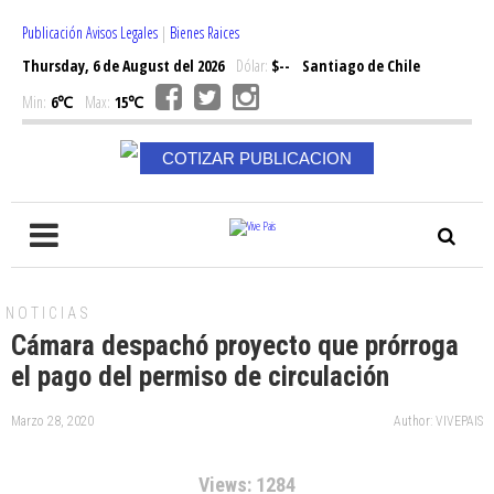
Publicación Avisos Legales
|
Bienes Raices
Thursday, 6 de August del 2026
Dólar:
$--
Santiago de Chile
Min:
6℃
Max:
15℃
COTIZAR PUBLICACION
NOTICIAS
Cámara despachó proyecto que prórroga
el pago del permiso de circulación
Marzo 28, 2020
Author: VIVEPAIS
Views: 1284