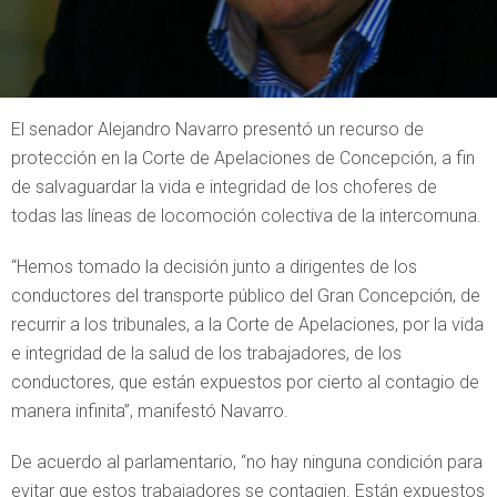
El senador Alejandro Navarro presentó un recurso de
protección en la Corte de Apelaciones de Concepción, a fin
de salvaguardar la vida e integridad de los choferes de
todas las líneas de locomoción colectiva de la intercomuna.
“Hemos tomado la decisión junto a dirigentes de los
conductores del transporte público del Gran Concepción, de
recurrir a los tribunales, a la Corte de Apelaciones, por la vida
e integridad de la salud de los trabajadores, de los
conductores, que están expuestos por cierto al contagio de
manera infinita”, manifestó Navarro.
De acuerdo al parlamentario, “no hay ninguna condición para
evitar que estos trabajadores se contagien. Están expuestos