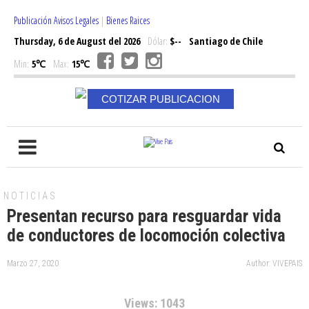
Publicación Avisos Legales
|
Bienes Raices
Thursday, 6 de August del 2026
Dólar:
$--
Santiago de Chile
Min:
5℃
Max:
15℃
COTIZAR PUBLICACION
NOTICIAS
Presentan recurso para resguardar vida
de conductores de locomoción colectiva
Marzo 27, 2020
Author: VIVEPAIS
Views: 1043