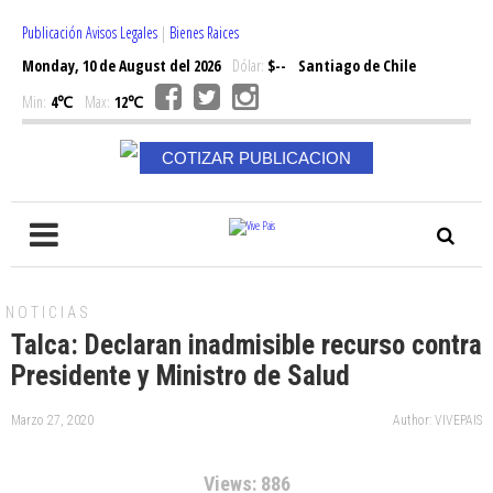
Publicación Avisos Legales
|
Bienes Raices
Monday, 10 de August del 2026
Dólar:
$--
Santiago de Chile
Min:
4℃
Max:
12℃
COTIZAR PUBLICACION
NOTICIAS
Talca: Declaran inadmisible recurso contra
Presidente y Ministro de Salud
Marzo 27, 2020
Author: VIVEPAIS
Views: 886