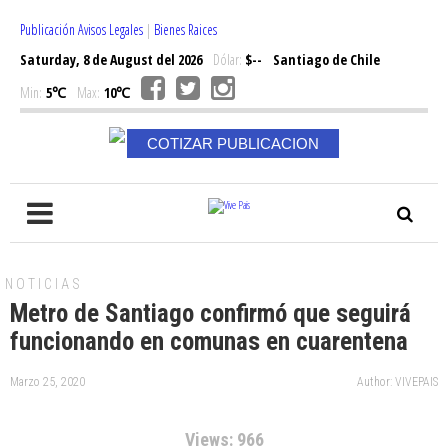
Publicación Avisos Legales
|
Bienes Raices
Saturday, 8 de August del 2026
Dólar:
$--
Santiago de Chile
Min:
5℃
Max:
10℃
COTIZAR PUBLICACION
NOTICIAS
Metro de Santiago confirmó que seguirá
funcionando en comunas en cuarentena
Marzo 25, 2020
Author: VIVEPAIS
Views: 966