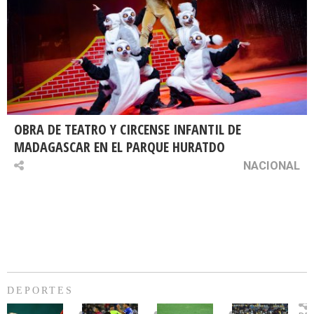
OBRA DE TEATRO Y CIRCENSE INFANTIL DE
MADAGASCAR EN EL PARQUE HURATDO
NACIONAL
DEPORTES
Billie
U.
Copa
Eve