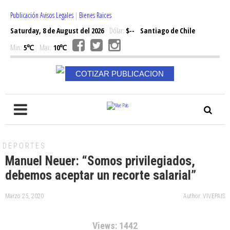
Publicación Avisos Legales
|
Bienes Raices
Saturday, 8 de August del 2026
Dólar:
$--
Santiago de Chile
Min:
5℃
Max:
10℃
COTIZAR PUBLICACION
DEPORTES
Manuel Neuer: “Somos privilegiados,
debemos aceptar un recorte salarial”
Marzo 25, 2020
Author: VIVEPAIS
Views: 1442