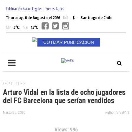
Publicación Avisos Legales
|
Bienes Raices
Thursday, 6 de August del 2026
Dólar:
$--
Santiago de Chile
Min:
5℃
Max:
15℃
COTIZAR PUBLICACION
DEPORTES
Arturo Vidal en la lista de ocho jugadores
del FC Barcelona que serían vendidos
Marzo 25, 2020
Author: VIVEPAIS
Views: 996