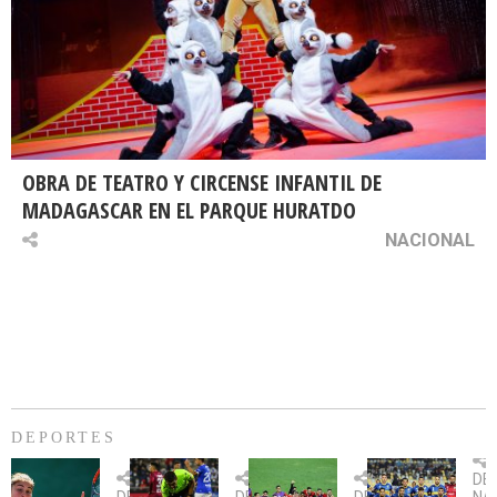
OBRA DE TEATRO Y CIRCENSE INFANTIL DE
MADAGASCAR EN EL PARQUE HURATDO
NACIONAL
DEPORTES
Billie
U.
Copa
Eve
DE
Jean
Católica
Sudamericana:
tie