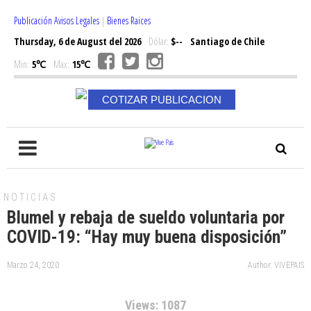
Publicación Avisos Legales
|
Bienes Raices
Thursday, 6 de August del 2026
Dólar:
$--
Santiago de Chile
Min:
5℃
Max:
15℃
COTIZAR PUBLICACION
NOTICIAS
Blumel y rebaja de sueldo voluntaria por
COVID-19: “Hay muy buena disposición”
Marzo 24, 2020
Author: VIVEPAIS
Views: 1087