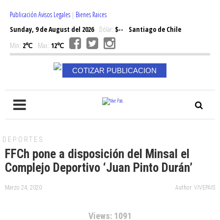
Publicación Avisos Legales
|
Bienes Raices
Sunday, 9 de August del 2026
Dólar:
$--
Santiago de Chile
Min:
2℃
Max:
12℃
COTIZAR PUBLICACION
DEPORTES
FFCh pone a disposición del Minsal el
Complejo Deportivo ‘Juan Pinto Durán’
Marzo 24, 2020
Author: VIVEPAIS
Views: 1091