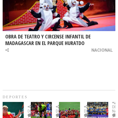
OBRA DE TEATRO Y CIRCENSE INFANTIL DE
MADAGASCAR EN EL PARQUE HURATDO
NACIONAL
DEPORTES
Billie
U.
Copa
Eve
DE
Jean
Católica
Sudamericana:
tie
DEPORTES
DEPORTES
DEPORTES
NA
King
fue
U.
un