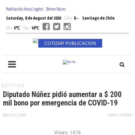
Publicación Avisos Legales
|
Bienes Raices
Saturday, 8 de August del 2026
Dólar:
$--
Santiago de Chile
Min:
5℃
Max:
10℃
COTIZAR PUBLICACION
NOTICIAS
Diputado Núñez pidió aumentar a $ 200
mil bono por emergencia de COVID-19
Marzo 24, 2020
Author: VIVEPAIS
Views: 1076