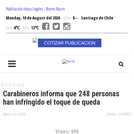
Publicación Avisos Legales
|
Bienes Raices
Monday, 10 de August del 2026
Dólar:
$--
Santiago de Chile
Min:
4℃
Max:
12℃
COTIZAR PUBLICACION
NOTICIAS
Carabineros informa que 248 personas
han infringido el toque de queda
Marzo 24, 2020
Author: VIVEPAIS
Views: 906