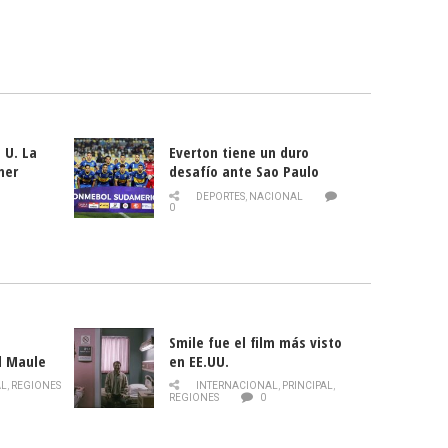
 U. La
Everton tiene un duro
mer
desafío ante Sao Paulo
ld
DEPORTES
,
NACIONAL
0
Smile fue el film más visto
l Maule
en EE.UU.
 de la
AL
,
REGIONES
INTERNACIONAL
,
PRINCIPAL
,
Director
REGIONES
0
celebra
smo