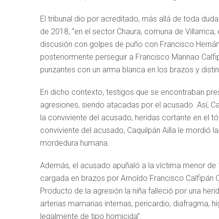
El tribunal dio por acreditado, más allá de toda dud
de 2018, “en el sector Chaura, comuna de Villarrica,
discusión con golpes de puño con Francisco Hernán 
posteriormente perseguir a Francisco Marinao Calfip
punzantes con un arma blanca en los brazos y distin
En dicho contexto, testigos que se encontraban prese
agresiones, siendo atacadas por el acusado. Así, C
la conviviente del acusado, heridas cortante en el t
conviviente del acusado, Caquilpán Ailla le mordió 
mordedura humana.
Además, el acusado apuñaló a la víctima menor de 
cargada en brazos por Arnoldo Francisco Calfipán Ca
Producto de la agresión la niña falleció por una he
arterias mamarias internas, pericardio, diafragma, h
legalmente de tipo homicida”.