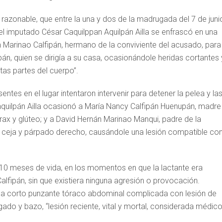
a razonable, que entre la una y dos de la madrugada del 7 de juni
 el imputado César Caquilppan Aquilpán Ailla se enfrascó en una
Marinao Calfipán, hermano de la conviviente del acusado, para
án, quien se dirigía a su casa, ocasionándole heridas cortantes 
tas partes del cuerpo”.
ntes en el lugar intentaron intervenir para detener la pelea y la
aquilpán Ailla ocasionó a María Nancy Calfipán Huenupán, madre
órax y glúteo; y a David Hernán Marinao Manqui, padre de la
la ceja y párpado derecho, causándole una lesión compatible co
10 meses de vida, en los momentos en que la lactante era
lfipán, sin que existiera ninguna agresión o provocación.
rida corto punzante tóraco abdominal complicada con lesión de
ígado y bazo, “lesión reciente, vital y mortal, considerada médic