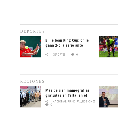
DEPORTES
Billie Jean King Cup: Chile
gana 2-0 la serie ante
Paraguay
DEPORTES
0
REGIONES
Más de cien mamografías
gratuitas en Taltal en el
mes de la prevención del
NACIONAL
,
PRINCIPAL
,
REGIONES
cáncer de mama
0