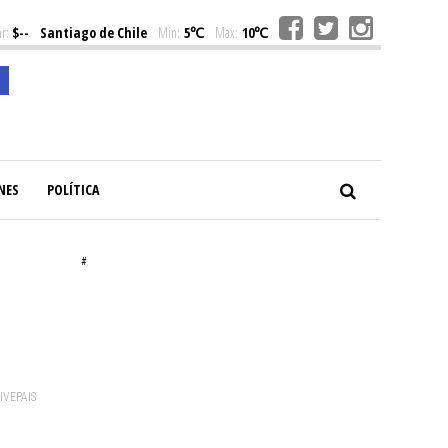
r:
$--
Santiago de Chile
Min:
5℃
Max:
10℃
NES
POLÍTICA
#
VIVEPAIS