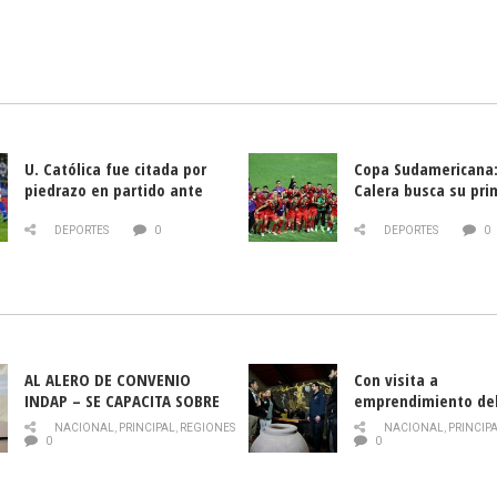
U. Católica fue citada por
Copa Sudamericana:
piedrazo en partido ante
Calera busca su pri
Deportes La Serena
triunfo ante Banfie
DEPORTES
0
DEPORTES
0
AL ALERO DE CONVENIO
Con visita a
INDAP – SE CAPACITA SOBRE
emprendimiento de
PLAGA DROSOPHILA SUZUKII
y llamado al rescate
NACIONAL
,
PRINCIPAL
,
REGIONES
NACIONAL
,
PRINCIP
historia campesina 
0
0
Nacional de INDAP 
la Semana del Turi