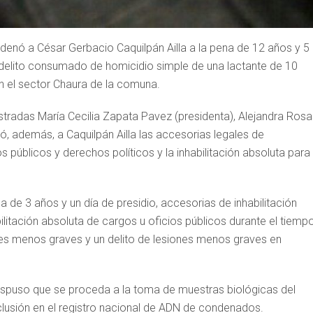
condenó a César Gerbacio Caquilpán Ailla a la pena de 12 años y 5
l delito consumado de homicidio simple de una lactante de 10
en el sector Chaura de la comuna.
gistradas María Cecilia Zapata Pavez (presidenta), Alejandra Ros
ó, además, a Caquilpán Ailla las accesorias legales de
s públicos y derechos políticos y la inhabilitación absoluta para
a de 3 años y un día de presidio, accesorias de inhabilitación
ilitación absoluta de cargos u oficios públicos durante el tiemp
nes menos graves y un delito de lesiones menos graves en
l dispuso que se proceda a la toma de muestras biológicas del
clusión en el registro nacional de ADN de condenados.