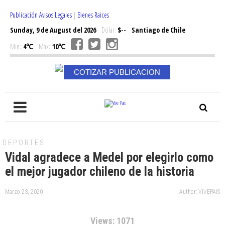
Publicación Avisos Legales
|
Bienes Raices
Sunday, 9 de August del 2026
Dólar:
$--
Santiago de Chile
Min:
4℃
Max:
10℃
COTIZAR PUBLICACION
DEPORTES
Vidal agradece a Medel por elegirlo como
el mejor jugador chileno de la historia
Marzo 23, 2020
Author: VIVEPAIS
Views: 1071