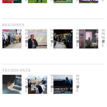
0
0
0
0
Cup:
citada
La
dur
Chile
por
Calera
des
gana
piedrazo
busca
an
2-
en
su
Sa
0
partido
primer
Pau
la
ante
triunfo
REGIONES
serie
Deportes
ante
NACIONAL
,
NACIONAL
,
NACIONAL
,
IN
ante
Más
La
AL
Banfield
Con
Smi
PRINCIPAL
,
PRINCIPAL
,
PRINCIPAL
,
PR
Paraguay
de
Serena
ALERO
visita
fue
REGIONES
REGIONES
REGIONES
RE
cien
DE
a
el
0
0
0
0
mamografías
CONVENIO
emprendimiento
fil
gratuitas
INDAP
del
má
en
–
Maule
vis
Taltal
SE
y
en
en
CAPACITA
llamado
EE.
el
SOBRE
al
TECNOLOGÍA
mes
PLAGA
rescate
NACIONAL
,
NACIONAL
,
de
Una
DROSOPHILA
Microsoft
de
Bicicletas
TECNOLOGÍA
,
NOTICIAS
,
la
oportunidad
SUZUKII
y
la
en
TECNOLOGÍA
TENDENCIAS
TECNOLOGÍA
prevención
para
ONG
historia
época
0
0
0
del
no
Innovacien
campesina
de
cáncer
dejar
lanzan
Director
Covid-
de
pasar
aDistancia,
Nacional
19:
mama
plataforma
de
¿Qué