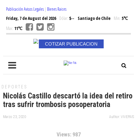
Publicación Avisos Legales
|
Bienes Raices
Friday, 7 de August del 2026
Dólar:
$--
Santiago de Chile
Min:
5℃
Max:
11℃
COTIZAR PUBLICACION
DEPORTES
Nicolás Castillo descartó la idea del retiro
tras sufrir trombosis posoperatoria
Marzo 23, 2020
Author: VIVEPAIS
Views: 987