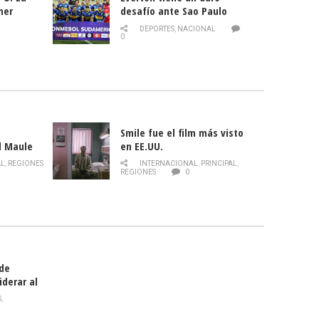
mer
desafío ante Sao Paulo
ld
DEPORTES
,
NACIONAL
0
Smile fue el film más visto
l Maule
en EE.UU.
 de la
AL
,
REGIONES
INTERNACIONAL
,
PRINCIPAL
,
Director
REGIONES
0
celebra
smo
 de
iderar al
rlas?
S
,