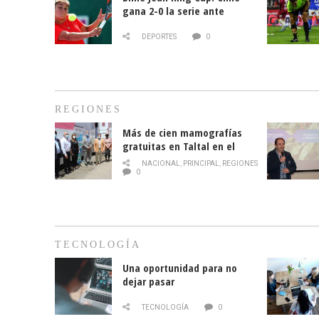
gana 2-0 la serie ante
Paraguay
DEPORTES
0
REGIONES
Más de cien mamografías
gratuitas en Taltal en el
mes de la prevención del
NACIONAL
,
PRINCIPAL
,
REGIONES
cáncer de mama
0
TECNOLOGÍA
Una oportunidad para no
dejar pasar
TECNOLOGÍA
0