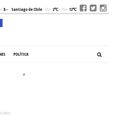
r:
$--
Santiago de Chile
Min:
2℃
Max:
12℃
NES
POLÍTICA
#
VIVEPAIS