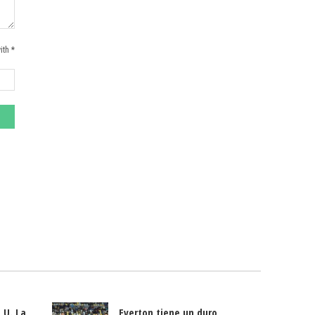
ith *
 U. La
Everton tiene un duro