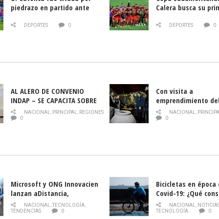
piedrazo en partido ante
Calera busca su pri
Deportes La Serena
triunfo ante Banfie
DEPORTES
0
DEPORTES
0
AL ALERO DE CONVENIO
Con visita a
INDAP – SE CAPACITA SOBRE
emprendimiento de
PLAGA DROSOPHILA SUZUKII
y llamado al rescate
NACIONAL
,
PRINCIPAL
,
REGIONES
NACIONAL
,
PRINCIP
historia campesina 
0
0
Nacional de INDAP 
la Semana del Turi
Microsoft y ONG Innovacien
Bicicletas en época
lanzan aDistancia,
Covid-19: ¿Qué cons
plataforma con cursos
momento de conduci
NACIONAL
,
TECNOLOGÍA
,
NACIONAL
,
NOTICIA
gratuitos online sobre
TENDENCIAS
0
TECNOLOGÍA
0