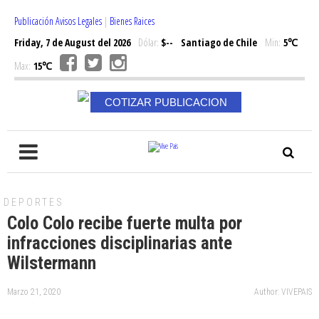
Publicación Avisos Legales
|
Bienes Raices
Friday, 7 de August del 2026
Dólar:
$--
Santiago de Chile
Min:
5℃
Max:
15℃
COTIZAR PUBLICACION
DEPORTES
Colo Colo recibe fuerte multa por
infracciones disciplinarias ante
Wilstermann
Marzo 21, 2020
Author: VIVEPAIS