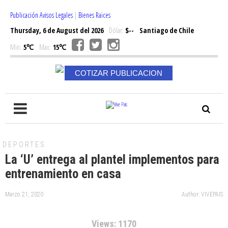
Publicación Avisos Legales
|
Bienes Raices
Thursday, 6 de August del 2026
Dólar:
$--
Santiago de Chile
Min:
5℃
Max:
15℃
COTIZAR PUBLICACION
DEPORTES
La ‘U’ entrega al plantel implementos para
entrenamiento en casa
Marzo 21, 2020
Author: VIVEPAIS
Views: 1170