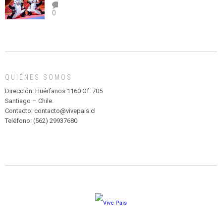
el
TEATRO
0
abuso”
Y
CIRCENSE
INFANTIL
DE
MADAGASCAR
EN
EL
QUIÉNES SOMOS
PARQUE
HURATDO
Dirección: Huérfanos 1160 Of. 705
Santiago – Chile.
Contacto: contacto@vivepais.cl
Teléfono: (562) 29937680