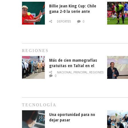
Billie Jean King Cup: Chile
gana 2-0 la serie ante
Paraguay
DEPORTES
0
REGIONES
Más de cien mamografías
gratuitas en Taltal en el
mes de la prevención del
NACIONAL
,
PRINCIPAL
,
REGIONES
cáncer de mama
0
TECNOLOGÍA
Una oportunidad para no
dejar pasar