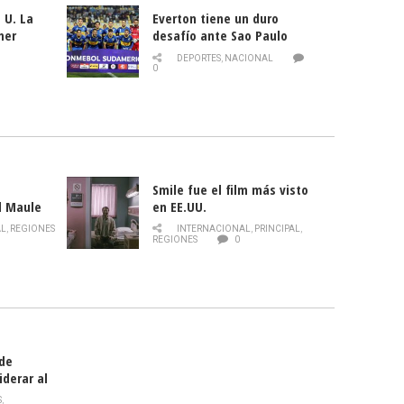
 U. La
Everton tiene un duro
mer
desafío ante Sao Paulo
ld
DEPORTES
,
NACIONAL
0
Smile fue el film más visto
l Maule
en EE.UU.
 de la
AL
,
REGIONES
INTERNACIONAL
,
PRINCIPAL
,
Director
REGIONES
0
celebra
smo
 de
iderar al
rlas?
S
,