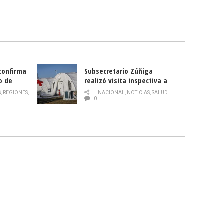
 confirma
Subsecretario Zúñiga
o de
realizó visita inspectiva a
Hospital Modular Sótero del
S
,
REGIONES
,
NACIONAL
,
NOTICIAS
,
SALUD
Río
0