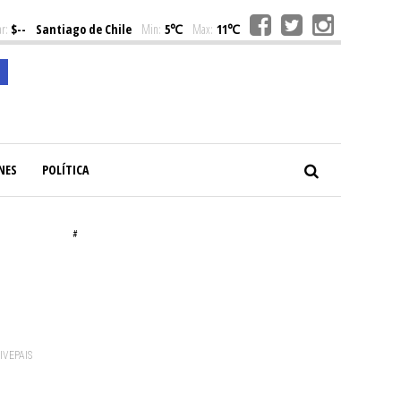
r:
$--
Santiago de Chile
Min:
5℃
Max:
11℃
NES
POLÍTICA
#
VIVEPAIS