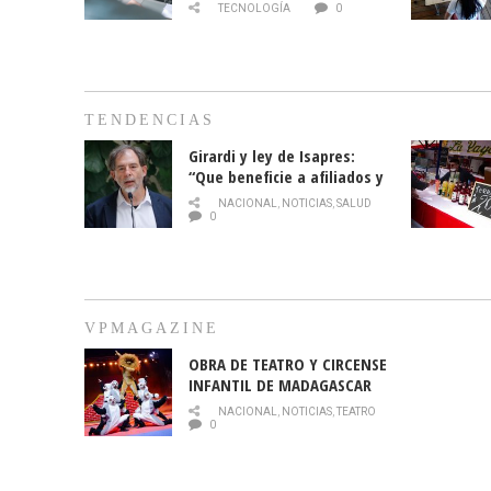
TECNOLOGÍA
0
TENDENCIAS
Girardi y ley de Isapres:
“Que beneficie a afiliados y
no legalice el abuso”
NACIONAL
,
NOTICIAS
,
SALUD
0
VPMAGAZINE
OBRA DE TEATRO Y CIRCENSE
INFANTIL DE MADAGASCAR
EN EL PARQUE HURATDO
NACIONAL
,
NOTICIAS
,
TEATRO
0