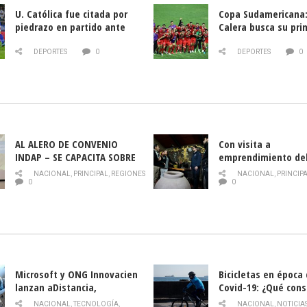
U. Católica fue citada por
Copa Sudamericana:
piedrazo en partido ante
Calera busca su pri
Deportes La Serena
triunfo ante Banfie
DEPORTES
0
DEPORTES
0
AL ALERO DE CONVENIO
Con visita a
INDAP – SE CAPACITA SOBRE
emprendimiento de
PLAGA DROSOPHILA SUZUKII
y llamado al rescate
NACIONAL
,
PRINCIPAL
,
REGIONES
NACIONAL
,
PRINCIP
historia campesina 
0
0
Nacional de INDAP 
la Semana del Turi
Microsoft y ONG Innovacien
Bicicletas en época
lanzan aDistancia,
Covid-19: ¿Qué cons
plataforma con cursos
momento de conduci
NACIONAL
,
TECNOLOGÍA
,
NACIONAL
,
NOTICIA