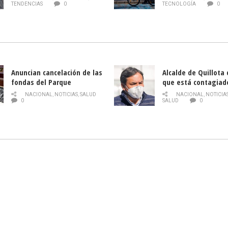
gratuitos online sobre
TENDENCIAS
0
TECNOLOGÍA
0
tecnología orientados a
emprendedores
Anuncian cancelación de las
Alcalde de Quillota
fondas del Parque
que está contagiad
O’Higgins debido al
COVID-19
NACIONAL
,
NOTICIAS
,
SALUD
NACIONAL
,
NOTICIA
coronavirus
0
SALUD
0