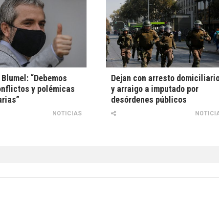
 Blumel: “Debemos
Dejan con arresto domiciliari
onflictos y polémicas
y arraigo a imputado por
rias”
desórdenes públicos
NOTICIAS
NOTICI