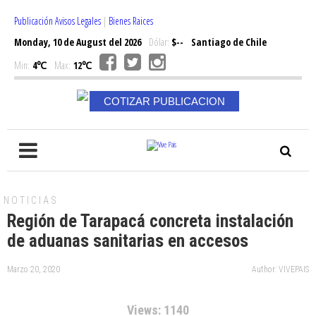
Publicación Avisos Legales
|
Bienes Raices
Monday, 10 de August del 2026
Dólar:
$--
Santiago de Chile
Min:
4℃
Max:
12℃
COTIZAR PUBLICACION
NOTICIAS
Región de Tarapacá concreta instalación
de aduanas sanitarias en accesos
Marzo 20, 2020
Author: VIVEPAIS
Views: 1140