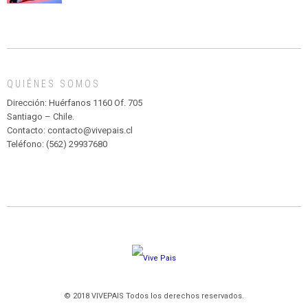
CIRCENSE
INFANTIL
DE
MADAGASCAR
EN
EL
QUIÉNES SOMOS
PARQUE
HURATDO
Dirección: Huérfanos 1160 Of. 705
Santiago – Chile.
Contacto: contacto@vivepais.cl
Teléfono: (562) 29937680
© 2018 VIVEPAIS Todos los derechos reservados.