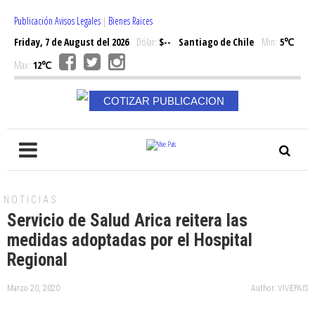
Publicación Avisos Legales
|
Bienes Raices
Friday, 7 de August del 2026
Dólar:
$--
Santiago de Chile
Min:
5℃
Max:
12℃
COTIZAR PUBLICACION
NOTICIAS
Servicio de Salud Arica reitera las
medidas adoptadas por el Hospital
Regional
Marzo 20, 2020
Author: VIVEPAIS