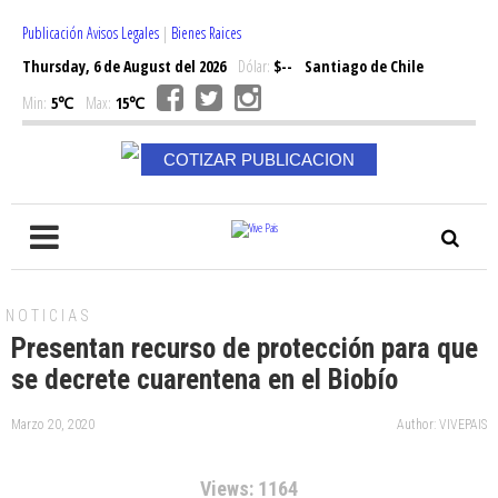
Publicación Avisos Legales
|
Bienes Raices
Thursday, 6 de August del 2026
Dólar:
$--
Santiago de Chile
Min:
5℃
Max:
15℃
COTIZAR PUBLICACION
NOTICIAS
Presentan recurso de protección para que
se decrete cuarentena en el Biobío
Marzo 20, 2020
Author: VIVEPAIS
Views: 1164