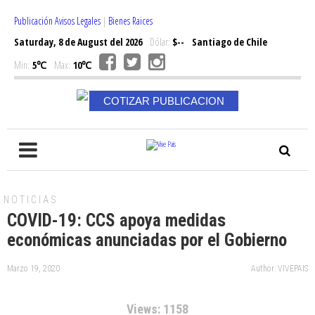
Publicación Avisos Legales
|
Bienes Raices
Saturday, 8 de August del 2026
Dólar:
$--
Santiago de Chile
Min:
5℃
Max:
10℃
COTIZAR PUBLICACION
NOTICIAS
COVID-19: CCS apoya medidas
económicas anunciadas por el Gobierno
Marzo 19, 2020
Author: VIVEPAIS
Views: 1158