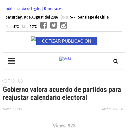
Publicación Avisos Legales
|
Bienes Raices
Saturday, 8 de August del 2026
Dólar:
$--
Santiago de Chile
Min:
4℃
Max:
10℃
COTIZAR PUBLICACION
NOTICIAS
Gobierno valora acuerdo de partidos para
reajustar calendario electoral
Marzo 19, 2020
Author: VIVEPAIS
Views: 923