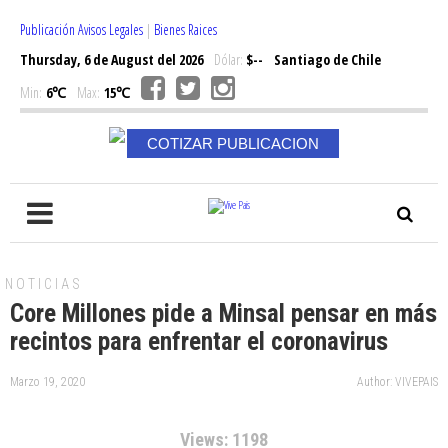
Publicación Avisos Legales
|
Bienes Raices
Thursday, 6 de August del 2026
Dólar:
$--
Santiago de Chile
Min:
6℃
Max:
15℃
COTIZAR PUBLICACION
NOTICIAS
Core Millones pide a Minsal pensar en más
recintos para enfrentar el coronavirus
Marzo 19, 2020
Author: VIVEPAIS
Views: 1198