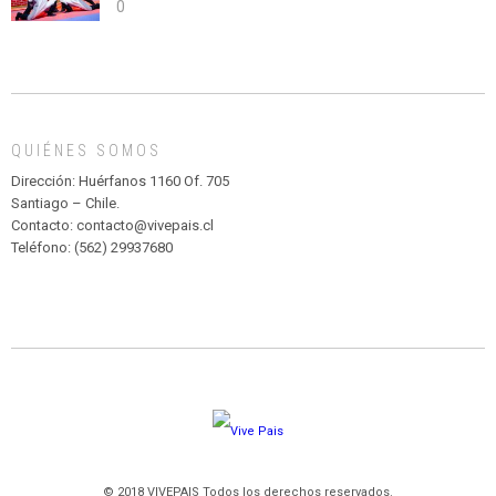
0
abuso”
Y
CIRCENSE
INFANTIL
DE
MADAGASCAR
EN
EL
QUIÉNES SOMOS
PARQUE
HURATDO
Dirección: Huérfanos 1160 Of. 705
Santiago – Chile.
Contacto: contacto@vivepais.cl
Teléfono: (562) 29937680
© 2018 VIVEPAIS Todos los derechos reservados.