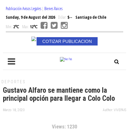
Publicación Avisos Legales
|
Bienes Raices
Sunday, 9 de August del 2026
Dólar:
$--
Santiago de Chile
Min:
2℃
Max:
12℃
COTIZAR PUBLICACION
DEPORTES
Gustavo Alfaro se mantiene como la
principal opción para llegar a Colo Colo
Marzo 18, 2020
Author: VIVEPAIS
Views: 1230