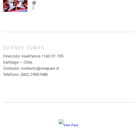
el
TEATRO
0
abuso”
Y
CIRCENSE
INFANTIL
DE
MADAGASCAR
EN
EL
QUIÉNES SOMOS
PARQUE
HURATDO
Dirección: Huérfanos 1160 Of. 705
Santiago – Chile.
Contacto: contacto@vivepais.cl
Teléfono: (562) 29937680