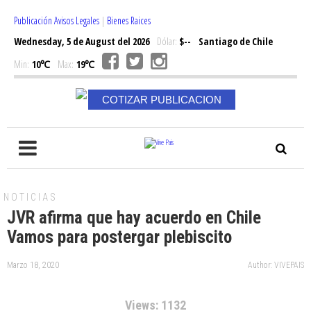
Publicación Avisos Legales
|
Bienes Raices
Wednesday, 5 de August del 2026
Dólar:
$--
Santiago de Chile
Min:
10℃
Max:
19℃
COTIZAR PUBLICACION
NOTICIAS
JVR afirma que hay acuerdo en Chile
Vamos para postergar plebiscito
Marzo 18, 2020
Author: VIVEPAIS
Views: 1132