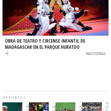
OBRA DE TEATRO Y CIRCENSE INFANTIL DE
MADAGASCAR EN EL PARQUE HURATDO
NACIONAL
DEPORTES
Billie
U.
Copa
Eve
DE
Jean
Católica
Sudamericana:
tie