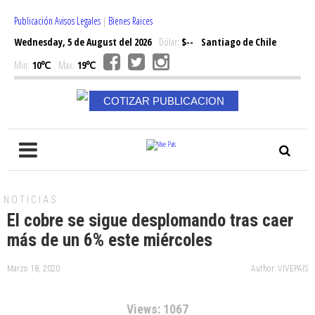
Publicación Avisos Legales
|
Bienes Raices
Wednesday, 5 de August del 2026
Dólar:
$--
Santiago de Chile
Min:
10℃
Max:
19℃
COTIZAR PUBLICACION
NOTICIAS
El cobre se sigue desplomando tras caer
más de un 6% este miércoles
Marzo 18, 2020
Author: VIVEPAIS
Views: 1067