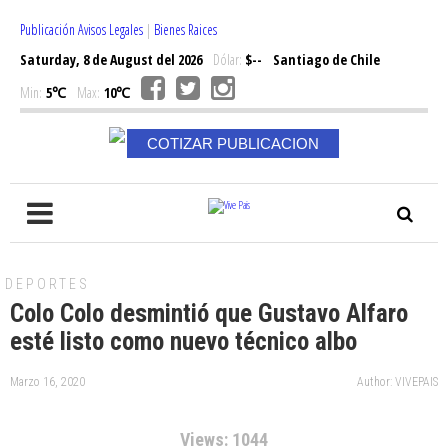
Publicación Avisos Legales
|
Bienes Raices
Saturday, 8 de August del 2026
Dólar:
$--
Santiago de Chile
Min:
5℃
Max:
10℃
COTIZAR PUBLICACION
DEPORTES
Colo Colo desmintió que Gustavo Alfaro
esté listo como nuevo técnico albo
Marzo 16, 2020
Author: VIVEPAIS
Views: 1044