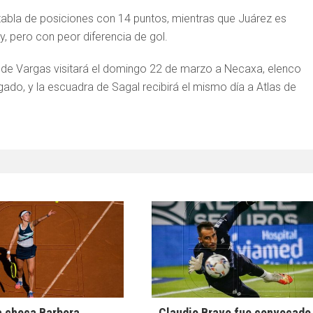
a tabla de posiciones con 14 puntos, mientras que Juárez es
, pero con peor diferencia de gol.
 de Vargas visitará el domingo 22 de marzo a Necaxa, elenco
gado, y la escuadra de Sagal recibirá el mismo día a Atlas de
a checa Barbora
Claudio Bravo fue convocado