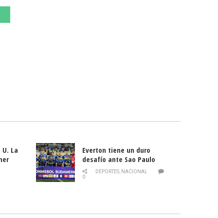
 U. La
Everton tiene un duro
mer
desafío ante Sao Paulo
ld
DEPORTES
,
NACIONAL
0