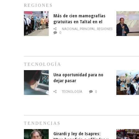
REGIONES
Más de cien mamografías
gratuitas en Taltal en el
mes de la prevención del
NACIONAL
,
PRINCIPAL
,
REGIONES
cáncer de mama
0
TECNOLOGÍA
Una oportunidad para no
dejar pasar
TECNOLOGÍA
0
TENDENCIAS
Girardi y ley de Isapres: