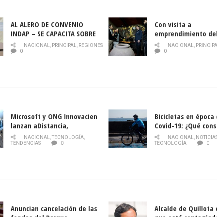
AL ALERO DE CONVENIO
Con visita a
INDAP – SE CAPACITA SOBRE
emprendimiento de
PLAGA DROSOPHILA SUZUKII
y llamado al rescate
NACIONAL
,
PRINCIPAL
,
REGIONES
NACIONAL
,
PRINCIP
historia campesina 
0
0
Nacional de INDAP 
la Semana del Turi
Microsoft y ONG Innovacien
Bicicletas en época
lanzan aDistancia,
Covid-19: ¿Qué cons
plataforma con cursos
momento de conduci
NACIONAL
,
TECNOLOGÍA
,
NACIONAL
,
NOTICIA
gratuitos online sobre
TENDENCIAS
0
TECNOLOGÍA
0
tecnología orientados a
emprendedores
Anuncian cancelación de las
Alcalde de Quillota