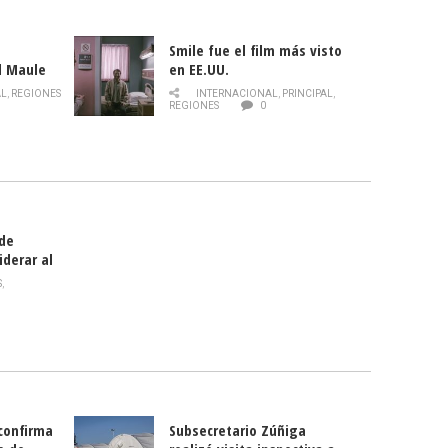
Smile fue el film más visto
l Maule
en EE.UU.
 de la
AL
,
REGIONES
INTERNACIONAL
,
PRINCIPAL
,
Director
REGIONES
0
celebra
smo
 de
iderar al
rlas?
S
,
 confirma
Subsecretario Zúñiga