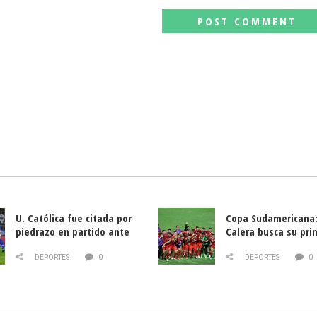
U. Católica fue citada por
Copa Sudamericana:
piedrazo en partido ante
Calera busca su pri
Deportes La Serena
triunfo ante Banfie
DEPORTES
0
DEPORTES
0