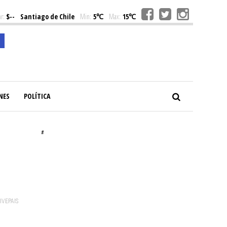
r:
$--
Santiago de Chile
Min:
5℃
Max:
15℃
NES
POLÍTICA
#
VIVEPAIS