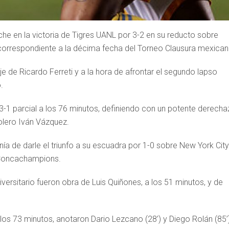
he en la victoria de Tigres UANL por 3-2 en su reducto sobre
correspondiente a la décima fecha del Torneo Clausura mexican
e de Ricardo Ferreti y a la hora de afrontar el segundo lapso
.
3-1 parcial a los 76 minutos, definiendo con un potente derech
olero Iván Vázquez.
a de darle el triunfo a su escuadra por 1-0 sobre New York City
a Concachampions.
niversitario fueron obra de Luis Quiñones, a los 51 minutos, y de
 los 73 minutos, anotaron Dario Lezcano (28’) y Diego Rolán (85’