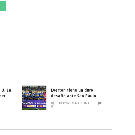
 U. La
Everton tiene un duro
mer
desafío ante Sao Paulo
ld
DEPORTES
,
NACIONAL
0