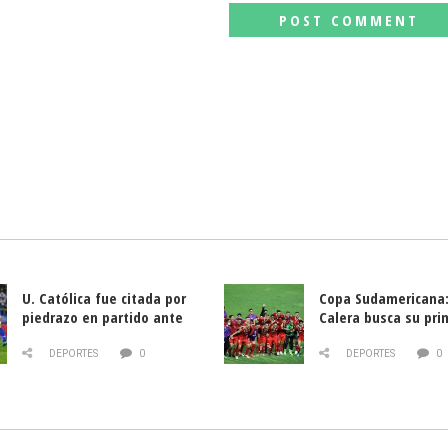
U. Católica fue citada por
Copa Sudamericana:
piedrazo en partido ante
Calera busca su pri
Deportes La Serena
triunfo ante Banfie
DEPORTES
0
DEPORTES
0