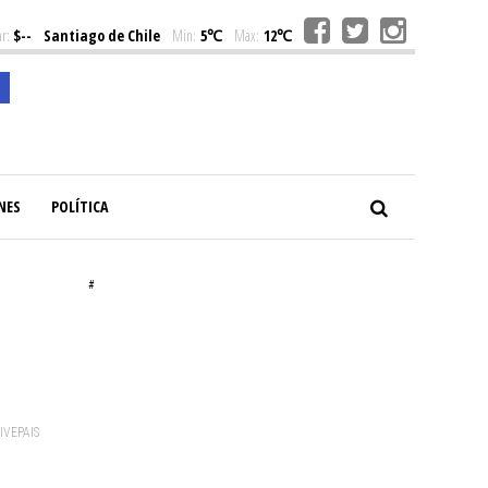
r:
$--
Santiago de Chile
Min:
5℃
Max:
12℃
NES
POLÍTICA
#
VIVEPAIS