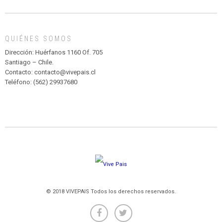
DE
MADAGASCAR
EN
EL
QUIÉNES SOMOS
PARQUE
HURATDO
Dirección: Huérfanos 1160 Of. 705
Santiago – Chile.
Contacto: contacto@vivepais.cl
Teléfono: (562) 29937680
© 2018 VIVEPAIS Todos los derechos reservados.