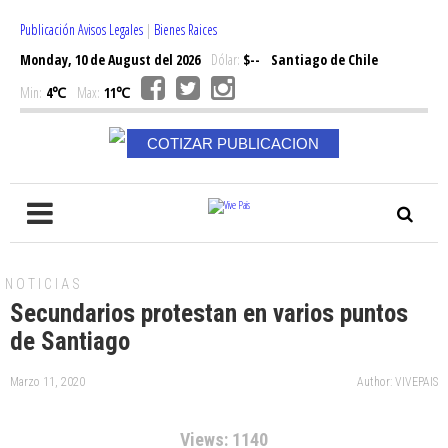
Publicación Avisos Legales
|
Bienes Raices
Monday, 10 de August del 2026
Dólar:
$--
Santiago de Chile
Min:
4℃
Max:
11℃
COTIZAR PUBLICACION
NOTICIAS
Secundarios protestan en varios puntos
de Santiago
Marzo 11, 2020
Author: VIVEPAIS
Views: 1140