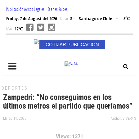
Publicación Avisos Legales
|
Bienes Raices
Friday, 7 de August del 2026
Dólar:
$--
Santiago de Chile
Min:
5℃
Max:
12℃
COTIZAR PUBLICACION
DEPORTES
Zampedri: “No conseguimos en los
últimos metros el partido que queríamos”
Marzo 11, 2020
Author: VIVEPAIS
Views: 1371