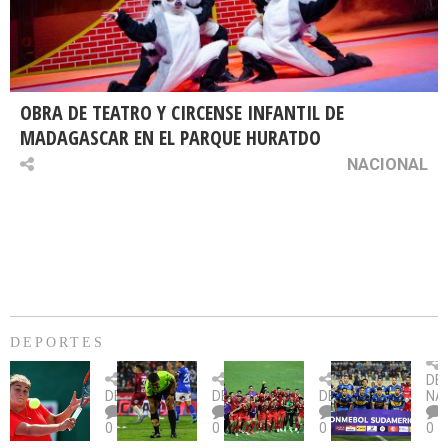
OBRA DE TEATRO Y CIRCENSE INFANTIL DE
MADAGASCAR EN EL PARQUE HURATDO
NACIONAL
DEPORTES
Billie
U.
Copa
Eve
DE
Jean
Católica
Sudamericana:
tie
DEPORTES
DEPORTES
DEPORTES
NA
King
fue
U.
un
0
0
0
0
Cup:
citada
La
dur