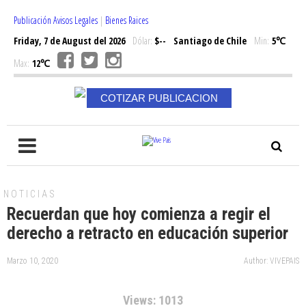
Publicación Avisos Legales
|
Bienes Raices
Friday, 7 de August del 2026
Dólar:
$--
Santiago de Chile
Min:
5℃
Max:
12℃
COTIZAR PUBLICACION
NOTICIAS
Recuerdan que hoy comienza a regir el
derecho a retracto en educación superior
Marzo 10, 2020
Author: VIVEPAIS
Views: 1013