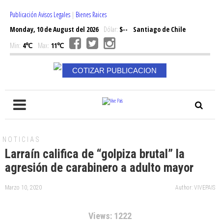
Publicación Avisos Legales
|
Bienes Raices
Monday, 10 de August del 2026
Dólar:
$--
Santiago de Chile
Min:
4℃
Max:
11℃
COTIZAR PUBLICACION
NOTICIAS
Larraín califica de “golpiza brutal” la
agresión de carabinero a adulto mayor
Marzo 10, 2020
Author: VIVEPAIS
Views: 1222