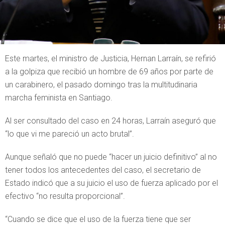
Este martes, el ministro de Justicia, Hernan Larraín, se refirió
a la golpiza que recibió un hombre de 69 años por parte de
un carabinero, el pasado domingo tras la multitudinaria
marcha feminista en Santiago.
Al ser consultado del caso en 24 horas, Larraín aseguró que
“lo que vi me pareció un acto brutal”.
Aunque señaló que no puede “hacer un juicio definitivo” al no
tener todos los antecedentes del caso, el secretario de
Estado indicó que a su juicio el uso de fuerza aplicado por el
efectivo “no resulta proporcional”.
“Cuando se dice que el uso de la fuerza tiene que ser