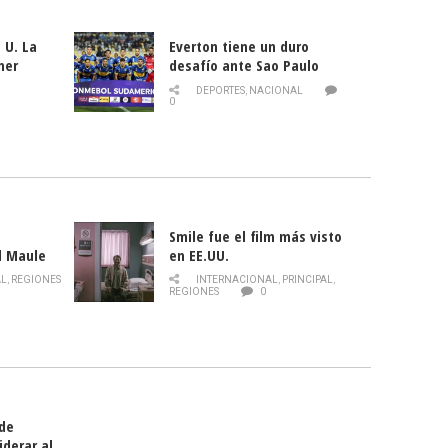
 U. La
Everton tiene un duro
mer
desafío ante Sao Paulo
ld
DEPORTES
,
NACIONAL
0
Smile fue el film más visto
l Maule
en EE.UU.
 de la
AL
,
REGIONES
INTERNACIONAL
,
PRINCIPAL
,
Director
REGIONES
0
celebra
smo
 de
iderar al