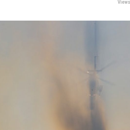
Views