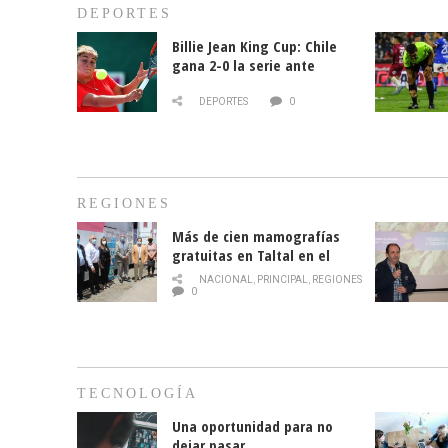
DEPORTES
Billie Jean King Cup: Chile
gana 2-0 la serie ante
Paraguay
DEPORTES
0
REGIONES
Más de cien mamografías
gratuitas en Taltal en el
mes de la prevención del
NACIONAL
,
PRINCIPAL
,
REGIONES
cáncer de mama
0
TECNOLOGÍA
Una oportunidad para no
dejar pasar