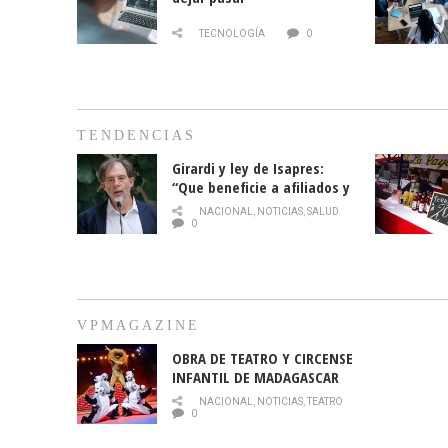
TECNOLOGÍA
0
TENDENCIAS
Girardi y ley de Isapres:
“Que beneficie a afiliados y
no legalice el abuso”
NACIONAL
,
NOTICIAS
,
SALUD
0
VPMAGAZINE
OBRA DE TEATRO Y CIRCENSE
INFANTIL DE MADAGASCAR
EN EL PARQUE HURATDO
NACIONAL
,
NOTICIAS
,
TEATRO
0