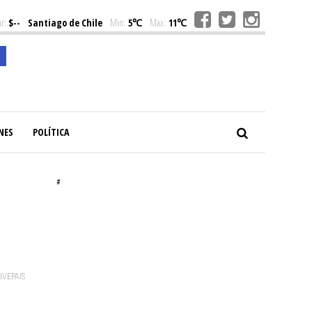
r:
$--
Santiago de Chile
Min:
5℃
Max:
11℃
NES
POLÍTICA
#
VIVEPAIS