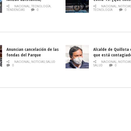
plataforma con cursos
momento de conduci
NACIONAL
,
TECNOLOGÍA
,
NACIONAL
,
NOTICIA
gratuitos online sobre
TENDENCIAS
0
TECNOLOGÍA
0
tecnología orientados a
emprendedores
Anuncian cancelación de las
Alcalde de Quillota
fondas del Parque
que está contagiad
O’Higgins debido al
COVID-19
NACIONAL
,
NOTICIAS
,
SALUD
NACIONAL
,
NOTICIA
coronavirus
0
SALUD
0