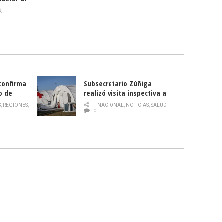
rlas?
S
,
 confirma
Subsecretario Zúñiga
o de
realizó visita inspectiva a
Hospital Modular Sótero del
S
,
REGIONES
,
NACIONAL
,
NOTICIAS
,
SALUD
Río
0