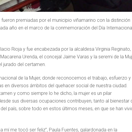
fueron premiadas por el municipio viñamarino con la distinción
cada año en el marco de la conmemoración del Día Internaciona
acio Rioja y fue encabezada por la alcaldesa Virginia Reginato,
, Macarena Urenda, el concejal Jaime Varas y la seremi de la Muj
l jurado del certamen.
cional de la Mujer, donde reconocemos el trabajo, esfuerzo y
as en diversos ámbitos del quehacer social de nuestra ciudad.
tamen y como siempre lo he dicho, la mujer es un pilar
esde sus diversas ocupaciones contribuyen, tanto al bienestar 
del país, sobre todo en estos últimos meses, en que se han viv
é a mí me tocó ser feliz”, Paula Fuentes, galardonada en la