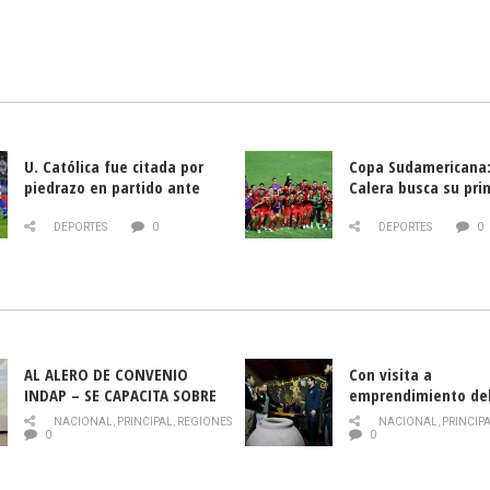
U. Católica fue citada por
Copa Sudamericana:
piedrazo en partido ante
Calera busca su pri
Deportes La Serena
triunfo ante Banfie
DEPORTES
0
DEPORTES
0
AL ALERO DE CONVENIO
Con visita a
INDAP – SE CAPACITA SOBRE
emprendimiento de
PLAGA DROSOPHILA SUZUKII
y llamado al rescate
NACIONAL
,
PRINCIPAL
,
REGIONES
NACIONAL
,
PRINCIP
historia campesina 
0
0
Nacional de INDAP 
la Semana del Turi