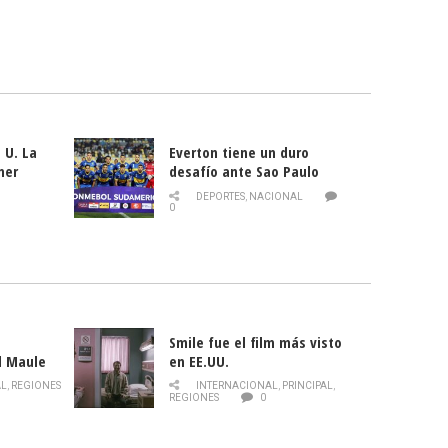
 U. La
Everton tiene un duro
mer
desafío ante Sao Paulo
ld
DEPORTES
,
NACIONAL
0
Smile fue el film más visto
l Maule
en EE.UU.
 de la
AL
,
REGIONES
INTERNACIONAL
,
PRINCIPAL
,
Director
REGIONES
0
celebra
smo