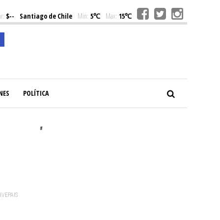
r:
$--
Santiago de Chile
Min:
5℃
Max:
15℃
NES
POLÍTICA
#
VIVEPAIS