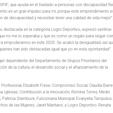
PA”, que ayuda en el traslado a personas con discapacidad fís
ento es un gran impulso para mí, porque este emprendimiento e
ón de discapacidad y necesitan tener una calidad de vida mejor”
si, destacada en la categoría Logro Deportivo, expresó sentirse
que no me lo esperaba y que es como un regalo para seguir co
ara empoderarnos en este 2020. Se acabó la desigualdad, así q
quienes han sido destacadas igual que yo en esta oportunidad”.
 Mujer dependiente del Departamento de Grupos Prioritarios del
ión de la cultura, el desarrollo social y el afianzamiento de la
Profesional, Elizabeth Frese; Compromiso Social, Claudia Barre
ma Iglesias; Contribución a la Innovación, Romina Torres; Medio
 Patricia Stambuck; Funcionaria Municipal, Evanyelia Taropulos;
echos de las Mujeres, Janet Maritano; y Logro Deportivo: Renata