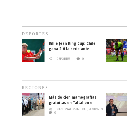
DEPORTES
Billie Jean King Cup: Chile
gana 2-0 la serie ante
Paraguay
DEPORTES
0
REGIONES
Más de cien mamografías
gratuitas en Taltal en el
mes de la prevención del
NACIONAL
,
PRINCIPAL
,
REGIONES
cáncer de mama
0