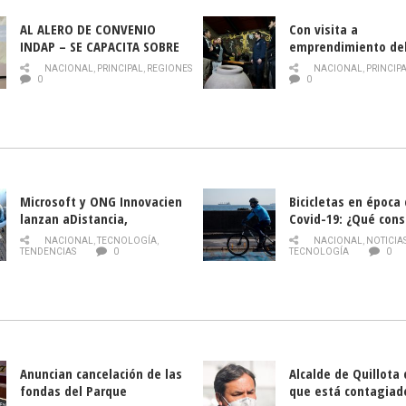
AL ALERO DE CONVENIO
Con visita a
INDAP – SE CAPACITA SOBRE
emprendimiento de
PLAGA DROSOPHILA SUZUKII
y llamado al rescate
NACIONAL
,
PRINCIPAL
,
REGIONES
NACIONAL
,
PRINCIP
historia campesina 
0
0
Nacional de INDAP 
la Semana del Turi
Microsoft y ONG Innovacien
Bicicletas en época
lanzan aDistancia,
Covid-19: ¿Qué cons
plataforma con cursos
momento de conduci
NACIONAL
,
TECNOLOGÍA
,
NACIONAL
,
NOTICIA
gratuitos online sobre
TENDENCIAS
0
TECNOLOGÍA
0
tecnología orientados a
emprendedores
Anuncian cancelación de las
Alcalde de Quillota
fondas del Parque
que está contagiad