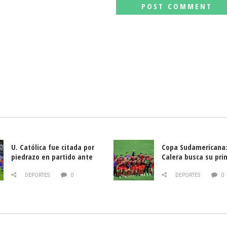
U. Católica fue citada por
Copa Sudamericana:
piedrazo en partido ante
Calera busca su pri
Deportes La Serena
triunfo ante Banfie
DEPORTES
0
DEPORTES
0