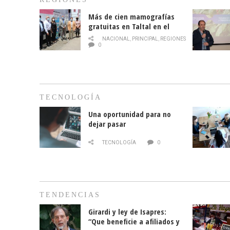
Más de cien mamografías
gratuitas en Taltal en el
mes de la prevención del
NACIONAL
,
PRINCIPAL
,
REGIONES
cáncer de mama
0
TECNOLOGÍA
Una oportunidad para no
dejar pasar
TECNOLOGÍA
0
TENDENCIAS
Girardi y ley de Isapres:
“Que beneficie a afiliados y