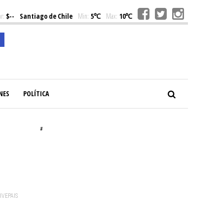
r:
$--
Santiago de Chile
Min:
5℃
Max:
10℃
NES
POLÍTICA
#
VIVEPAIS