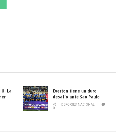
 U. La
Everton tiene un duro
mer
desafío ante Sao Paulo
ld
DEPORTES
,
NACIONAL
0