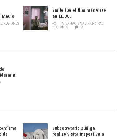
Smile fue el film más visto
l Maule
en EE.UU.
 de la
AL
,
REGIONES
INTERNACIONAL
,
PRINCIPAL
,
Director
REGIONES
0
celebra
smo
 de
iderar al
rlas?
S
,
 confirma
Subsecretario Zúñiga
o de
realizó visita inspectiva a