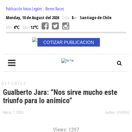
Publicación Avisos Legales
|
Bienes Raices
Monday, 10 de August del 2026
Dólar:
$--
Santiago de Chile
Min:
4℃
Max:
12℃
COTIZAR PUBLICACION
DEPORTES
Gualberto Jara: “Nos sirve mucho este
triunfo para lo anímico”
Marzo 7, 2020
Author: VIVEPAIS
Views: 1297