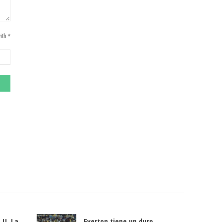
ith *
 U. La
Everton tiene un duro