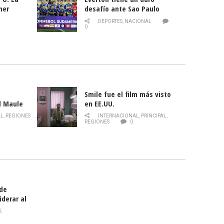
mer
desafío ante Sao Paulo
ld
DEPORTES
,
NACIONAL
0
Smile fue el film más visto
l Maule
en EE.UU.
 de la
AL
,
REGIONES
INTERNACIONAL
,
PRINCIPAL
,
Director
REGIONES
0
celebra
smo
 de
iderar al
rlas?
S
,