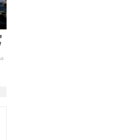
e
y
AS