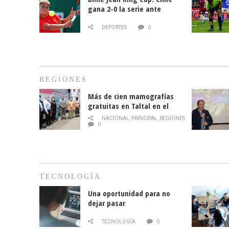
gana 2-0 la serie ante
Paraguay
DEPORTES
0
REGIONES
Más de cien mamografías
gratuitas en Taltal en el
mes de la prevención del
NACIONAL
,
PRINCIPAL
,
REGIONES
cáncer de mama
0
TECNOLOGÍA
Una oportunidad para no
dejar pasar
TECNOLOGÍA
0