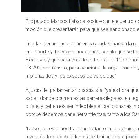
El diputado Marcos Ilabaca sostuvo un encuentro con 
moción que presentarán para que sea sancionado el
Tras las denuncias de carreras clandestinas en la re
Transporte y Telecomunicaciones, señaló que se ha 
Ejecutivo, y que será votado este martes 10 de marz
18.290, de Tránsito, para sancionar la organización 
motorizados y los excesos de velocidad”
A juicio del parlamentario socialista, “ya es hora q
saben donde ocurren estas carreras ilegales, en reg
chiste, y debemos ser inflexibles en sancionarlas, 
porque debemos darle herramientas, tanto a los Carab
“Nosotros estamos trabajando tanto en la comisió
Investigadora de Accidentes de Tránsito para poder