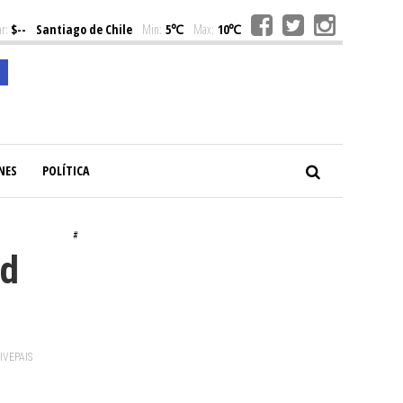
r:
$--
Santiago de Chile
Min:
5℃
Max:
10℃
NES
POLÍTICA
#
ad
VIVEPAIS