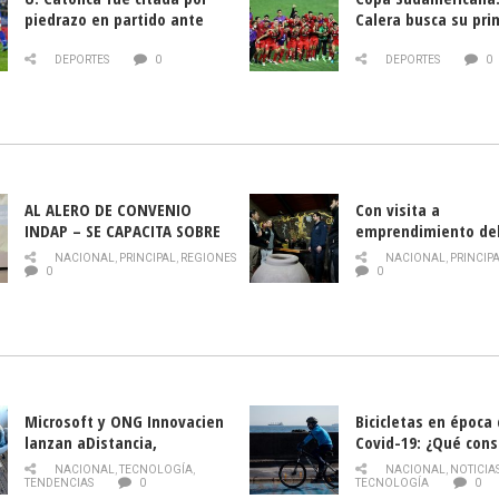
piedrazo en partido ante
Calera busca su pri
Deportes La Serena
triunfo ante Banfie
DEPORTES
0
DEPORTES
0
AL ALERO DE CONVENIO
Con visita a
INDAP – SE CAPACITA SOBRE
emprendimiento de
PLAGA DROSOPHILA SUZUKII
y llamado al rescate
NACIONAL
,
PRINCIPAL
,
REGIONES
NACIONAL
,
PRINCIP
historia campesina 
0
0
Nacional de INDAP 
la Semana del Turi
Microsoft y ONG Innovacien
Bicicletas en época
lanzan aDistancia,
Covid-19: ¿Qué cons
plataforma con cursos
momento de conduci
NACIONAL
,
TECNOLOGÍA
,
NACIONAL
,
NOTICIA
gratuitos online sobre
TENDENCIAS
0
TECNOLOGÍA
0