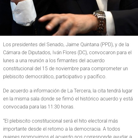
Los presidentes del Senado, Jaime Quintana (PPD), y de la
Cámara de Diputados, Iván Flores (DC), convocaron para el
lunes a una reunión a los firmantes del acuerdo
constitucional del 15 de noviembre para comprometer un
plebiscito democrático, participativo y pacífico.
De acuerdo a información de La Tercera, la cita tendrá lugar
en la misma sala donde se firmó el histórico acuerdo y está
convocada para las 11:30 horas.
“El plebiscito constitucional será el hito electoral más
importante desde el retorno a la democracia. A todos
quienes promovimos el acuerdo nos corresponde ayudar a