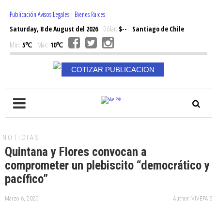
Publicación Avisos Legales
|
Bienes Raices
Saturday, 8 de August del 2026
Dólar:
$--
Santiago de Chile
Min:
5℃
Max:
10℃
COTIZAR PUBLICACION
NOTICIAS
Quintana y Flores convocan a
comprometer un plebiscito “democrático y
pacífico”
Marzo 6, 2020
Author: VIVEPAIS